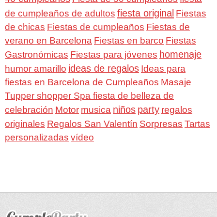
fiesta original
de cumpleaños de adultos
Fiestas
de chicas
Fiestas de cumpleaños
Fiestas de
verano en Barcelona
Fiestas en barco
Fiestas
homenaje
Gastronómicas
Fiestas para jóvenes
ideas de regalos
humor amarillo
Ideas para
fiestas en Barcelona de Cumpleaños
Masaje
Tupper shopper Spa fiesta de belleza de
niños
party
celebración
Motor
musica
regalos
Regalos San Valentín
Sorpresas
originales
Tartas
personalizadas
vídeo