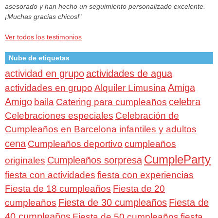
asesorado y han hecho un seguimiento personalizado excelente.
¡Muchas gracias chicos!
"
Ver todos los testimonios
Nube de etiquetas
actividad en grupo
actividades de agua
Amiga
actividades en grupo
Alquiler Limusina
Amigo
celebra
baila
Catering para cumpleaños
Celebraciones especiales
Celebración de
Cumpleaños en Barcelona infantiles y adultos
cena
Cumpleaños deportivo
cumpleaños
CumpleParty
Cumpleaños sorpresa
originales
fiesta con actividades
fiesta con experiencias
Fiesta de 18 cumpleaños
Fiesta de 20
Fiesta de 30 cumpleaños
Fiesta de
cumpleaños
40 cumpleaños
Fiesta de 50 cumpleaños
fiesta