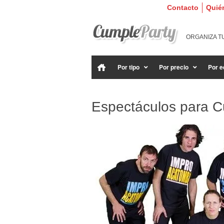
Contacto
Quié
ORGANIZA T
Por tipo
Por precio
Por e
Espectáculos para 