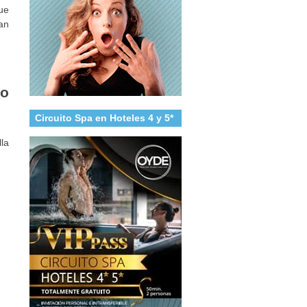
ue
an
o
Circuito Spa en Hoteles 4 y 5*
la