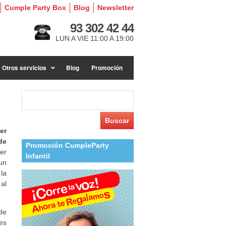
Cumple Party Box
Blog
Newsletter
93 302 42 44
LUN A VIE 11:00 A 19:00
Otros servicios
Blog
Promoción
Buscar:
er
de
Promoción CumpleParty
er
Infantil
un
 la
al
de
les