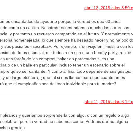
abril 12, 2015 a las 8:50
emos encantados de ayudarte porque la verdad es que 60 años
ande como un castillo. Nosotros recomendamos mucho las sorpresas
cia, y por tanto un recuerdo compartido en el futuro. Y normalmente 
 persona homenajeada, lo que siempre ha deseado hacer y no ha podid
 y sus pasiones «secretas». Por ejemplo, ir en viaje en limusina con lo
esión de fotos especial, o ir todos a un spa o una beauty party, recibir
es una forofa de las compras, saltar en paracaídas si es una
cina o de un baile en particular, incluso tener un escenario sobre el
mpre quiso ser cantante. Y como al final todo depende de sus gustos,
, y un largo etcétera, ¿qué tal si nos llamas para que cuanto antes
rá que el cumpleaños sea del todo inolvidable para tu madre?
abril 11, 2015 a las 6:12
mpleaños y queríamos sorprenderla con algo, o con un regalo o algo
 a celebrar, pero la verdad no sabemos como. Podríais darme alguna
chas gracias.