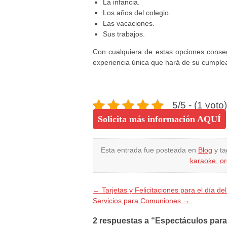
La infancia.
Los años del colegio.
Las vacaciones.
Sus trabajos.
Con cualquiera de estas opciones conseg
experiencia única que hará de su cumplea
5/5 - (1 voto)
Solicita más información AQUÍ
Esta entrada fue posteada en
Blog
y t
karaoke
,
or
←
Tarjetas y Felicitaciones para el día de
Servicios para Comuniones
→
2 respuestas a “Espectáculos pa