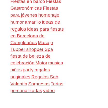
Fiestas en barco
Fiestas
Gastronómicas
Fiestas
homenaje
para jóvenes
ideas de
humor amarillo
regalos
Ideas para fiestas
en Barcelona de
Cumpleaños
Masaje
Tupper shopper Spa
fiesta de belleza de
celebración
Motor
musica
niños
party
regalos
Regalos San
originales
Valentín
Sorpresas
Tartas
personalizadas
vídeo