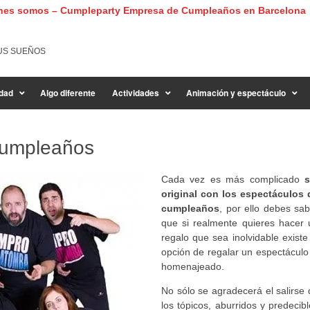
nes somos – Cumpleparty Empresa de Cumpleaños en Barcelona
US SUEÑOS
dad
Algo diferente
Actividades
Animación y espectáculo
Cumpleaños
Cada vez es más complicado
s
original con los espectáculos 
cumpleaños
, por ello debes sab
que si realmente quieres hacer 
regalo que sea inolvidable existe
opción de regalar un espectáculo 
homenajeado.
No sólo se agradecerá el salirse 
los tópicos, aburridos y predecib