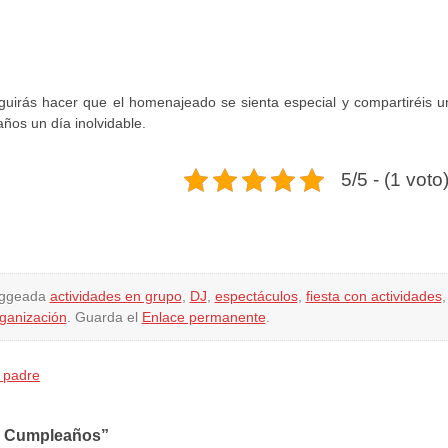
uirás hacer que el homenajeado se sienta especial y compartiréis u
ños un día inolvidable.
5/5 - (1 voto
aggeada
actividades en grupo
,
DJ
,
espectáculos
,
fiesta con actividades
,
ganización
. Guarda el
Enlace permanente
.
l padre
ra Cumpleaños”