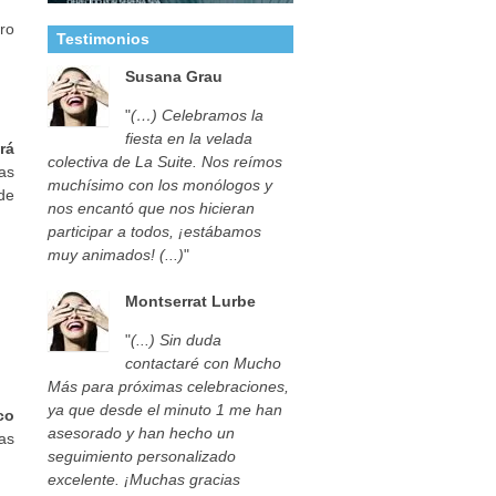
ro
Testimonios
Susana Grau
"
(…) Celebramos la
fiesta en la velada
rá
colectiva de La Suite. Nos reímos
as
muchísimo con los monólogos y
 de
nos encantó que nos hicieran
participar a todos, ¡estábamos
muy animados! (...)
"
Montserrat Lurbe
"
(...) Sin duda
contactaré con Mucho
Más para próximas celebraciones,
ya que desde el minuto 1 me han
co
asesorado y han hecho un
as
seguimiento personalizado
excelente. ¡Muchas gracias