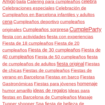
Amigo
celebra
baila
Catering para cumpleaños
Celebraciones especiales
Celebración de
Cumpleaños en Barcelona infantiles y adultos
cena
Cumpleaños deportivo
cumpleaños
CumpleParty
Cumpleaños sorpresa
originales
fiesta con actividades
fiesta con experiencias
Fiesta de 18 cumpleaños
Fiesta de 20
Fiesta de 30 cumpleaños
Fiesta de
cumpleaños
40 cumpleaños
Fiesta de 50 cumpleaños
fiesta
fiesta original
de cumpleaños de adultos
Fiestas
de chicas
Fiestas de cumpleaños
Fiestas de
verano en Barcelona
Fiestas en barco
Fiestas
homenaje
Gastronómicas
Fiestas para jóvenes
ideas de regalos
humor amarillo
Ideas para
fiestas en Barcelona de Cumpleaños
Masaje
Tupper shopper Spa fiesta de belleza de