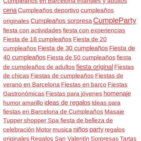
Cumpleaños en Barcelona infantiles y adultos
cena
Cumpleaños deportivo
cumpleaños
CumpleParty
Cumpleaños sorpresa
originales
fiesta con actividades
fiesta con experiencias
Fiesta de 18 cumpleaños
Fiesta de 20
Fiesta de 30 cumpleaños
Fiesta de
cumpleaños
40 cumpleaños
Fiesta de 50 cumpleaños
fiesta
fiesta original
de cumpleaños de adultos
Fiestas
de chicas
Fiestas de cumpleaños
Fiestas de
verano en Barcelona
Fiestas en barco
Fiestas
homenaje
Gastronómicas
Fiestas para jóvenes
ideas de regalos
humor amarillo
Ideas para
fiestas en Barcelona de Cumpleaños
Masaje
Tupper shopper Spa fiesta de belleza de
niños
party
celebración
Motor
musica
regalos
Regalos San Valentín
Sorpresas
originales
Tartas