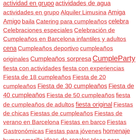
actividad en grupo
actividades de agua
Amiga
actividades en grupo
Alquiler Limusina
Amigo
celebra
baila
Catering para cumpleaños
Celebraciones especiales
Celebración de
Cumpleaños en Barcelona infantiles y adultos
cena
Cumpleaños deportivo
cumpleaños
CumpleParty
Cumpleaños sorpresa
originales
fiesta con actividades
fiesta con experiencias
Fiesta de 18 cumpleaños
Fiesta de 20
Fiesta de 30 cumpleaños
Fiesta de
cumpleaños
40 cumpleaños
Fiesta de 50 cumpleaños
fiesta
fiesta original
de cumpleaños de adultos
Fiestas
de chicas
Fiestas de cumpleaños
Fiestas de
verano en Barcelona
Fiestas en barco
Fiestas
homenaje
Gastronómicas
Fiestas para jóvenes