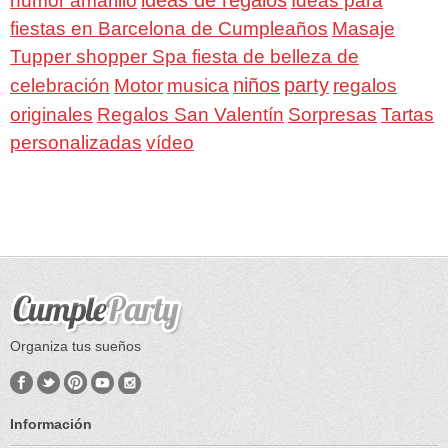
ideas de regalos
humor amarillo
Ideas para
fiestas en Barcelona de Cumpleaños
Masaje
Tupper shopper Spa fiesta de belleza de
niños
party
celebración
Motor
musica
regalos
Regalos San Valentín
Sorpresas
originales
Tartas
personalizadas
vídeo
Organiza tus sueños
Información