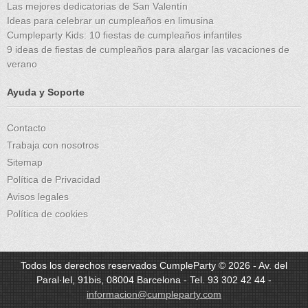
Las mejores dedicatorias de San Valentín
Ideas para celebrar un cumpleaños en limusina
Cumpleparty Kids: 10 fiestas de cumpleaños infantiles
9 ideas de fiestas de cumpleaños para alargar las vacaciones de
verano
Ayuda y Soporte
Contacto
Trabaja con nosotros
Sitemap
Política de Privacidad
Avisos legales
Política de cookies
Todos los derechos reservados CumpleParty © 2026 - Av. del
Paral·lel, 91bis, 08004 Barcelona - Tel. 93 302 42 44 -
informacion@cumpleparty.com