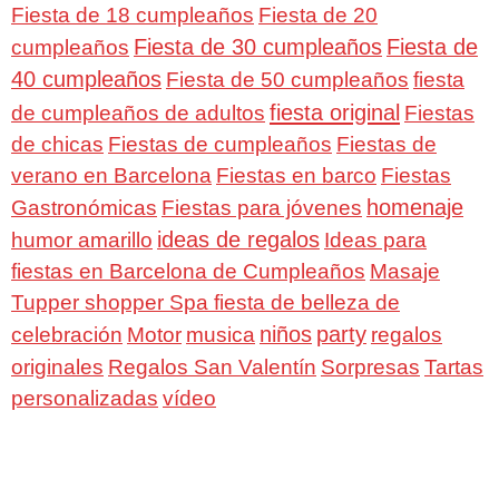
Fiesta de 18 cumpleaños
Fiesta de 20
Fiesta de 30 cumpleaños
Fiesta de
cumpleaños
40 cumpleaños
Fiesta de 50 cumpleaños
fiesta
fiesta original
de cumpleaños de adultos
Fiestas
de chicas
Fiestas de cumpleaños
Fiestas de
verano en Barcelona
Fiestas en barco
Fiestas
homenaje
Gastronómicas
Fiestas para jóvenes
ideas de regalos
humor amarillo
Ideas para
fiestas en Barcelona de Cumpleaños
Masaje
Tupper shopper Spa fiesta de belleza de
niños
party
celebración
Motor
musica
regalos
Regalos San Valentín
Sorpresas
originales
Tartas
personalizadas
vídeo