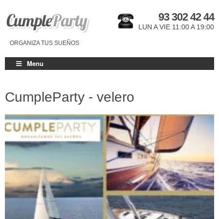
93 302 42 44
LUN A VIE 11:00 A 19:00
ORGANIZA TUS SUEÑOS
Menu
CumpleParty - velero