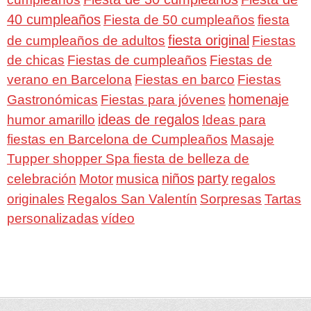
40 cumpleaños
Fiesta de 50 cumpleaños
fiesta
fiesta original
de cumpleaños de adultos
Fiestas
de chicas
Fiestas de cumpleaños
Fiestas de
verano en Barcelona
Fiestas en barco
Fiestas
homenaje
Gastronómicas
Fiestas para jóvenes
ideas de regalos
humor amarillo
Ideas para
fiestas en Barcelona de Cumpleaños
Masaje
Tupper shopper Spa fiesta de belleza de
niños
party
celebración
Motor
musica
regalos
Regalos San Valentín
Sorpresas
originales
Tartas
personalizadas
vídeo