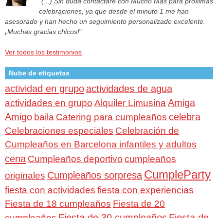
"
(...) Sin duda contactaré con Mucho Más para próximas
celebraciones, ya que desde el minuto 1 me han
asesorado y han hecho un seguimiento personalizado excelente.
¡Muchas gracias chicos!
"
Ver todos los testimonios
Nube de etiquetas
actividad en grupo
actividades de agua
Amiga
actividades en grupo
Alquiler Limusina
Amigo
celebra
baila
Catering para cumpleaños
Celebraciones especiales
Celebración de
Cumpleaños en Barcelona infantiles y adultos
cena
Cumpleaños deportivo
cumpleaños
CumpleParty
Cumpleaños sorpresa
originales
fiesta con actividades
fiesta con experiencias
Fiesta de 18 cumpleaños
Fiesta de 20
Fiesta de 30 cumpleaños
Fiesta de
cumpleaños