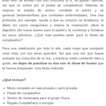
eras niño, se activan casi 400 músculos (y sí, se gastan calorías,
así que no sufras por el pastel de cumpleaños). Además de
mejorar el estado de ánimo, combate el estrés y se
generan betaendorfinas que combaten enfermedades. Una risa
profunda, por ejemplo, ayuda a que su corazón se fortalezca, te
dilata los vasos sanguíneos y mejora la respiración, alivia la
digestión (de nuevo bueno para el pastel y la comilona) y fortalece
los lazos afectivos. ¿Qué más puedes pedir para tu fiesta de
cumpleaños?
Para una celebración por todo lo alto, nada mejor que compartir
unas risas con tus seres queridos. Así que una vez que hayas
activado tus músculos de la risa, y mientras estés comiendo bien a
gusto,
no dejes de practicar tu risa con el show de humor
que
te hemos preparado. Una fiesta redonda.
¿Qué incluye?
Menú completo en sala privada o semi privada.
Pastel de cumpleaños.
Sesión de risoterapia para el grupo 1hora.
Regalo CumpleParty a escoger.