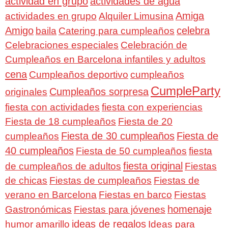
actividad en grupo
actividades de agua
Amiga
actividades en grupo
Alquiler Limusina
Amigo
celebra
baila
Catering para cumpleaños
Celebraciones especiales
Celebración de
Cumpleaños en Barcelona infantiles y adultos
cena
Cumpleaños deportivo
cumpleaños
CumpleParty
Cumpleaños sorpresa
originales
fiesta con actividades
fiesta con experiencias
Fiesta de 18 cumpleaños
Fiesta de 20
Fiesta de 30 cumpleaños
Fiesta de
cumpleaños
40 cumpleaños
Fiesta de 50 cumpleaños
fiesta
fiesta original
de cumpleaños de adultos
Fiestas
de chicas
Fiestas de cumpleaños
Fiestas de
verano en Barcelona
Fiestas en barco
Fiestas
homenaje
Gastronómicas
Fiestas para jóvenes
ideas de regalos
humor amarillo
Ideas para