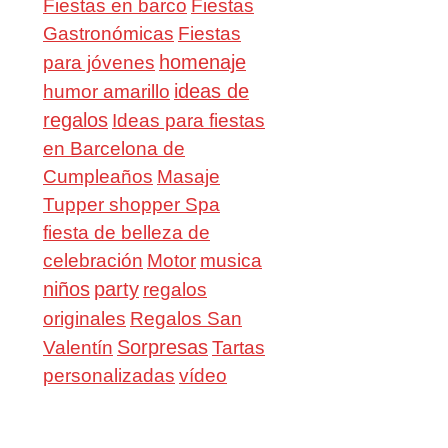
Fiestas en barco
Fiestas
Gastronómicas
Fiestas
homenaje
para jóvenes
ideas de
humor amarillo
regalos
Ideas para fiestas
en Barcelona de
Cumpleaños
Masaje
Tupper shopper Spa
fiesta de belleza de
celebración
Motor
musica
niños
party
regalos
Regalos San
originales
Valentín
Sorpresas
Tartas
personalizadas
vídeo