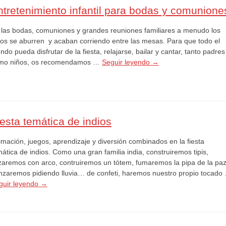
ntretenimiento infantil para bodas y comunione
 las bodas, comuniones y grandes reuniones familiares a menudo los
ños se aburren y acaban corriendo entre las mesas. Para que todo el
do pueda disfrutar de la fiesta, relajarse, bailar y cantar, tanto padres
mo niños, os recomendamos …
Seguir leyendo
→
iesta temática de indios
imación, juegos, aprendizaje y diversión combinados en la fiesta
ática de indios. Como una gran familia india, construiremos tipis,
zaremos con arco, contruiremos un tótem, fumaremos la pipa de la paz
nzaremos pidiendo lluvia… de confeti, haremos nuestro propio tocado
guir leyendo
→