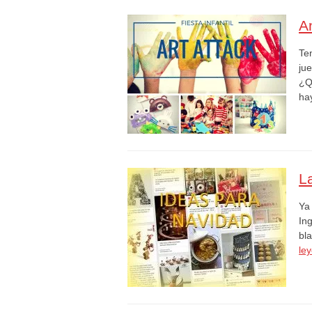
A
Te
ju
¿Q
ha
L
Ya
Ing
bl
le