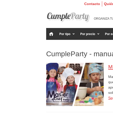
Contacto
Quié
ORGANIZA T
Por tipo
Por precio
Por e
CumpleParty - manu
M
Ma
que
ap
so
Se