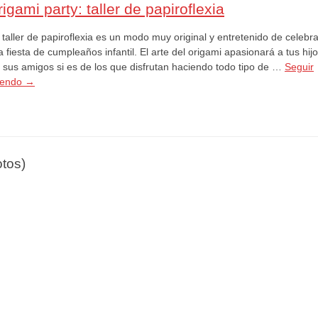
igami party: taller de papiroflexia
taller de papiroflexia es un modo muy original y entretenido de celebra
 fiesta de cumpleaños infantil. El arte del origami apasionará a tus hij
a sus amigos si es de los que disfrutan haciendo todo tipo de …
Seguir
yendo
→
otos)