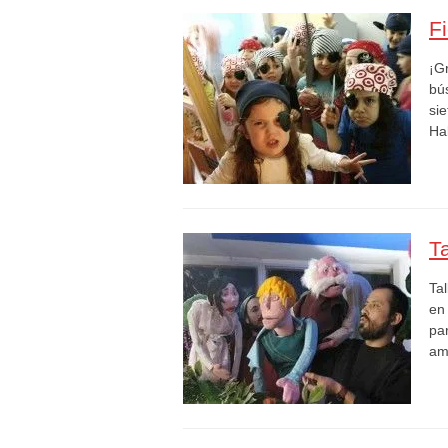
F
¡Gr
bú
si
Ha
T
Ta
en
pa
am