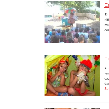
E
En
ni
mun
co
F
An
tem
ca
da
Se