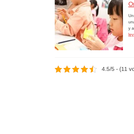
Or
Un 
una
y 
le
4.5/5 - (11 v