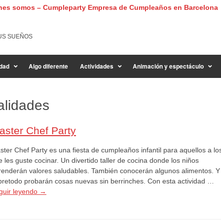
nes somos – Cumpleparty Empresa de Cumpleaños en Barcelona
US SUEÑOS
dad
Algo diferente
Actividades
Animación y espectáculo
alidades
aster Chef Party
ster Chef Party es una fiesta de cumpleaños infantil para aquellos a lo
 les guste cocinar. Un divertido taller de cocina donde los niños
renderán valores saludables. También conocerán algunos alimentos. Y
bretodo probarán cosas nuevas sin berrinches. Con esta actividad …
guir leyendo
→