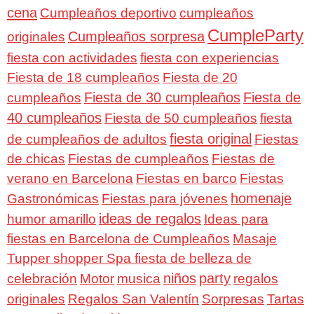
cena
Cumpleaños deportivo
cumpleaños
CumpleParty
Cumpleaños sorpresa
originales
fiesta con actividades
fiesta con experiencias
Fiesta de 18 cumpleaños
Fiesta de 20
Fiesta de 30 cumpleaños
Fiesta de
cumpleaños
40 cumpleaños
Fiesta de 50 cumpleaños
fiesta
fiesta original
de cumpleaños de adultos
Fiestas
de chicas
Fiestas de cumpleaños
Fiestas de
verano en Barcelona
Fiestas en barco
Fiestas
homenaje
Gastronómicas
Fiestas para jóvenes
ideas de regalos
humor amarillo
Ideas para
fiestas en Barcelona de Cumpleaños
Masaje
Tupper shopper Spa fiesta de belleza de
niños
party
celebración
Motor
musica
regalos
Regalos San Valentín
Sorpresas
originales
Tartas