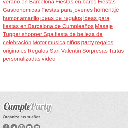
verano en Barcelona
Fiestas en barco
Fiestas
homenaje
Gastronómicas
Fiestas para jóvenes
ideas de regalos
humor amarillo
Ideas para
fiestas en Barcelona de Cumpleaños
Masaje
Tupper shopper Spa fiesta de belleza de
niños
party
celebración
Motor
musica
regalos
Regalos San Valentín
Sorpresas
originales
Tartas
personalizadas
vídeo
Organiza tus sueños