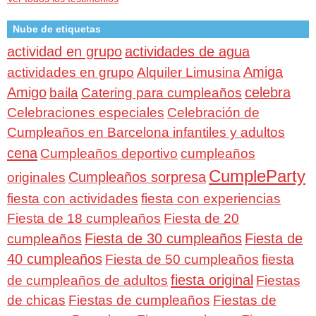
Nube de etiquetas
actividad en grupo
actividades de agua
Amiga
actividades en grupo
Alquiler Limusina
Amigo
celebra
baila
Catering para cumpleaños
Celebraciones especiales
Celebración de
Cumpleaños en Barcelona infantiles y adultos
cena
Cumpleaños deportivo
cumpleaños
CumpleParty
Cumpleaños sorpresa
originales
fiesta con actividades
fiesta con experiencias
Fiesta de 18 cumpleaños
Fiesta de 20
Fiesta de 30 cumpleaños
Fiesta de
cumpleaños
40 cumpleaños
Fiesta de 50 cumpleaños
fiesta
fiesta original
de cumpleaños de adultos
Fiestas
de chicas
Fiestas de cumpleaños
Fiestas de