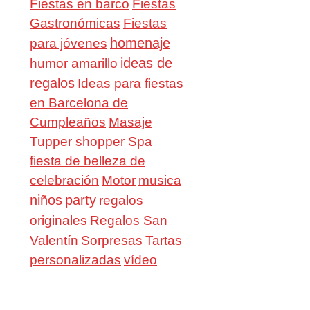
Fiestas en barco
Fiestas
Gastronómicas
Fiestas
homenaje
para jóvenes
ideas de
humor amarillo
regalos
Ideas para fiestas
en Barcelona de
Cumpleaños
Masaje
Tupper shopper Spa
fiesta de belleza de
celebración
Motor
musica
niños
party
regalos
Regalos San
originales
Valentín
Sorpresas
Tartas
personalizadas
vídeo