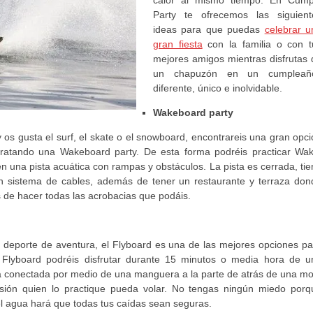
Party te ofrecemos las siguient
ideas para que puedas
celebrar u
gran fiesta
con la familia o con t
mejores amigos mientras disfrutas 
un chapuzón en un cumpleañ
diferente, único e inolvidable.
Wakeboard party
os gusta el surf, el skate o el snowboard, encontrareis una gran opci
ratando una Wakeboard party. De esta forma podréis practicar Wak
en una pista acuática con rampas y obstáculos. La pista es cerrada, ti
n sistema de cables, además de tener un restaurante y terraza don
 de hacer todas las acrobacias que podáis.
l deporte de aventura, el Flyboard es una de las mejores opciones pa
l Flyboard podréis disfrutar durante 15 minutos o media hora de u
 va conectada por medio de una manguera a la parte de atrás de una mo
lsión quien lo practique pueda volar. No tengas ningún miedo porq
el agua hará que todas tus caídas sean seguras.