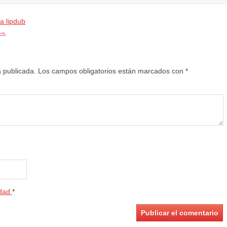
a lipdub
→
á publicada.
Los campos obligatorios están marcados con
*
idad
*