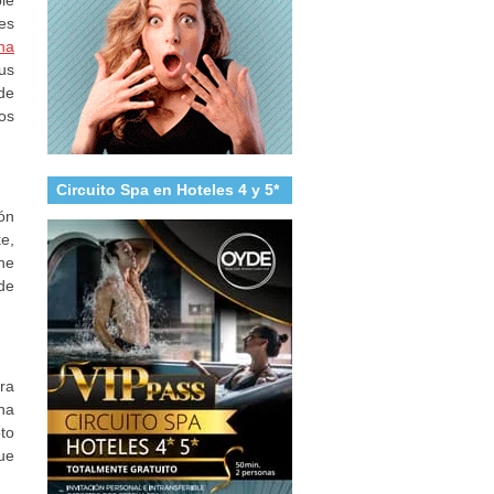
es
na
us
de
os
Circuito Spa en Hoteles 4 y 5*
ón
e,
ene
de
ra
na
to
ue