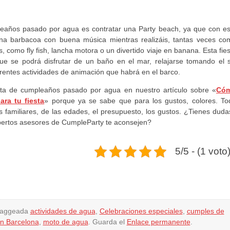
leaños pasado por agua es contratar una Party beach, ya que con es
 una barbacoa con buena música mientras realizáis, tantas veces co
s, como fly fish, lancha motora o un divertido viaje en banana. Esta fie
ue se podrá disfrutar de un baño en el mar, relajarse tomando el s
erentes actividades de animación que habrá en el barco.
ta de cumpleaños pasado por agua en nuestro artículo sobre «
Có
ara tu fiesta
» porque ya se sabe que para los gustos, colores. To
 familiares, de las edades, el presupuesto, los gustos. ¿Tienes duda
xpertos asesores de CumpleParty te aconsejen?
5/5 - (1 voto
taggeada
actividades de agua
,
Celebraciones especiales
,
cumples de
en Barcelona
,
moto de agua
. Guarda el
Enlace permanente
.