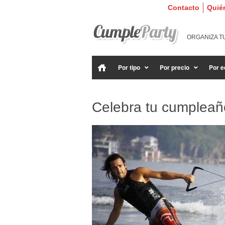
Contacto
Quié
ORGANIZA T
Por tipo
Por precio
Por e
Celebra tu cumpleañ