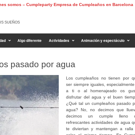
nes somos – Cumpleparty Empresa de Cumpleaños en Barcelona
US SUEÑOS
dad
Algo diferente
Actividades
Animación y espectáculo
os pasado por agua
Los cumpleaños no tienen por q
ser siempre iguales, especialmente 
a ti o al homenajeado os gus
disfrutar del agua y el buen tiemp
¿Qué tal un cumpleaños pasado p
agua? No, no decimos que lluev
decimos un cumple lleno 
refrescantes actividades de agua q
te diviertan y mantengan a ralla 
calor al mismo tiempo. En Cump