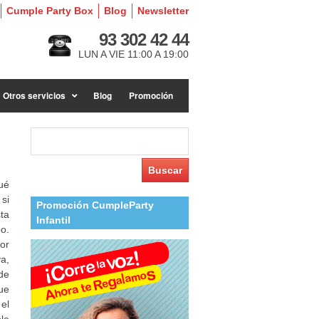
Cumple Party Box
Blog
Newsletter
93 302 42 44
LUN A VIE 11:00 A 19:00
Otros servicios
Blog
Promoción
Buscar:
ué
si
Promoción CumpleParty
ta
Infantil
o.
or
a,
de
ue
el
le