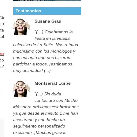
Testimonios
ta
Susana Grau
mo
sta
"
(…) Celebramos la
ol
fiesta en la velada
colectiva de La Suite. Nos reímos
muchísimo con los monólogos y
mo
nos encantó que nos hicieran
do
participar a todos, ¡estábamos
s?
muy animados! (...)
"
Montserrat Lurbe
)
"
(...) Sin duda
contactaré con Mucho
Más para próximas celebraciones,
ya que desde el minuto 1 me han
asesorado y han hecho un
seguimiento personalizado
excelente. ¡Muchas gracias