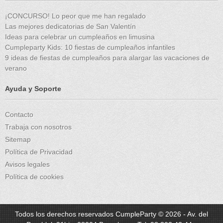
¡CONCURSO! Lo peor que me han regalado
Las mejores dedicatorias de San Valentín
Ideas para celebrar un cumpleaños en limusina
Cumpleparty Kids: 10 fiestas de cumpleaños infantiles
9 ideas de fiestas de cumpleaños para alargar las vacaciones de
verano
Ayuda y Soporte
Contacto
Trabaja con nosotros
Sitemap
Política de Privacidad
Avisos legales
Política de cookies
Todos los derechos reservados CumpleParty © 2026 - Av. del