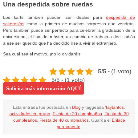
Una despedida sobre ruedas
Los karts también pueden ser ideales para
despedida de
solteros/as
como la primera de muchas sorpresas que vendrán.
Pero también puede ser perfecto para celebrar la graduación de la
universidad, el final del máster, un cambio de trabajo o decir adiós
a ese ser querido que ha decidido irse a vivir al extranjero.
Sea cual sea el motivo, ¡no lo olvidaréis!
5/5 - (1 voto)
5/5 - (1 voto)
Solicita más información AQUÍ
Esta entrada fue posteada en
Blog
y taggeada
'taytantos
,
actividades en grupo
,
Fiesta de 20 cumpleaños
,
Fiesta de 30
cumpleaños
,
Fiesta de 40 cumpleaños
. Guarda el
Enlace
permanente
.