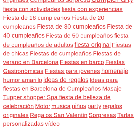
fiesta con actividades
fiesta con experiencias
Fiesta de 18 cumpleaños
Fiesta de 20
Fiesta de 30 cumpleaños
Fiesta de
cumpleaños
40 cumpleaños
Fiesta de 50 cumpleaños
fiesta
fiesta original
de cumpleaños de adultos
Fiestas
de chicas
Fiestas de cumpleaños
Fiestas de
verano en Barcelona
Fiestas en barco
Fiestas
homenaje
Gastronómicas
Fiestas para jóvenes
ideas de regalos
humor amarillo
Ideas para
fiestas en Barcelona de Cumpleaños
Masaje
Tupper shopper Spa fiesta de belleza de
niños
party
celebración
Motor
musica
regalos
Regalos San Valentín
Sorpresas
originales
Tartas
personalizadas
vídeo