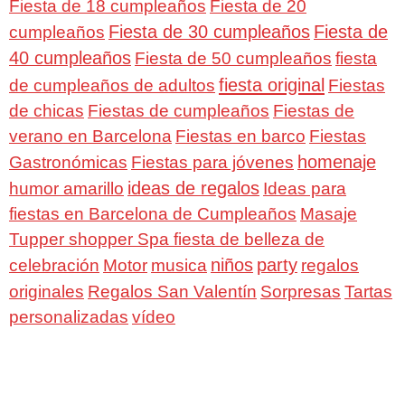
Fiesta de 18 cumpleaños
Fiesta de 20
Fiesta de 30 cumpleaños
Fiesta de
cumpleaños
40 cumpleaños
Fiesta de 50 cumpleaños
fiesta
fiesta original
de cumpleaños de adultos
Fiestas
de chicas
Fiestas de cumpleaños
Fiestas de
verano en Barcelona
Fiestas en barco
Fiestas
homenaje
Gastronómicas
Fiestas para jóvenes
ideas de regalos
humor amarillo
Ideas para
fiestas en Barcelona de Cumpleaños
Masaje
Tupper shopper Spa fiesta de belleza de
niños
party
celebración
Motor
musica
regalos
Regalos San Valentín
Sorpresas
originales
Tartas
personalizadas
vídeo