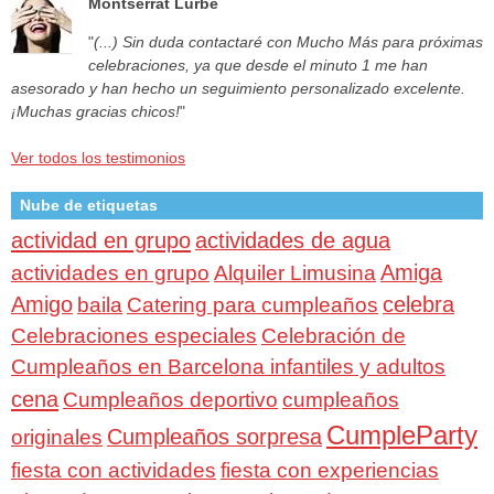
Montserrat Lurbe
"
(...) Sin duda contactaré con Mucho Más para próximas
celebraciones, ya que desde el minuto 1 me han
asesorado y han hecho un seguimiento personalizado excelente.
¡Muchas gracias chicos!
"
Ver todos los testimonios
Nube de etiquetas
actividad en grupo
actividades de agua
Amiga
actividades en grupo
Alquiler Limusina
Amigo
celebra
baila
Catering para cumpleaños
Celebraciones especiales
Celebración de
Cumpleaños en Barcelona infantiles y adultos
cena
Cumpleaños deportivo
cumpleaños
CumpleParty
Cumpleaños sorpresa
originales
fiesta con actividades
fiesta con experiencias