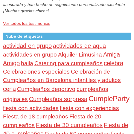
asesorado y han hecho un seguimiento personalizado excelente.
¡Muchas gracias chicos!
"
Ver todos los testimonios
Nube de etiquetas
actividad en grupo
actividades de agua
Amiga
actividades en grupo
Alquiler Limusina
Amigo
celebra
baila
Catering para cumpleaños
Celebraciones especiales
Celebración de
Cumpleaños en Barcelona infantiles y adultos
cena
Cumpleaños deportivo
cumpleaños
CumpleParty
Cumpleaños sorpresa
originales
fiesta con actividades
fiesta con experiencias
Fiesta de 18 cumpleaños
Fiesta de 20
Fiesta de 30 cumpleaños
Fiesta de
cumpleaños
40 cumpleaños
Fiesta de 50 cumpleaños
fiesta