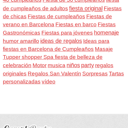
fiesta original
de cumpleaños de adultos
Fiestas
de chicas
Fiestas de cumpleaños
Fiestas de
verano en Barcelona
Fiestas en barco
Fiestas
homenaje
Gastronómicas
Fiestas para jóvenes
ideas de regalos
humor amarillo
Ideas para
fiestas en Barcelona de Cumpleaños
Masaje
Tupper shopper Spa fiesta de belleza de
niños
party
celebración
Motor
musica
regalos
Regalos San Valentín
Sorpresas
originales
Tartas
personalizadas
vídeo