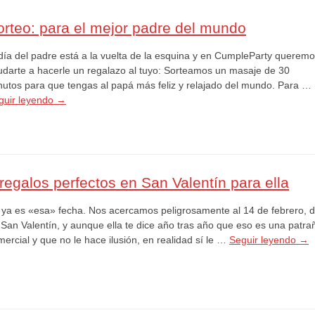
orteo: para el mejor padre del mundo
 día del padre está a la vuelta de la esquina y en CumpleParty querem
udarte a hacerle un regalazo al tuyo: Sorteamos un masaje de 30
nutos para que tengas al papá más feliz y relajado del mundo. Para …
guir leyendo
→
 regalos perfectos en San Valentín para ella
, ya es «esa» fecha. Nos acercamos peligrosamente al 14 de febrero, d
 San Valentín, y aunque ella te dice año tras año que eso es una patra
ercial y que no le hace ilusión, en realidad sí le …
Seguir leyendo
→