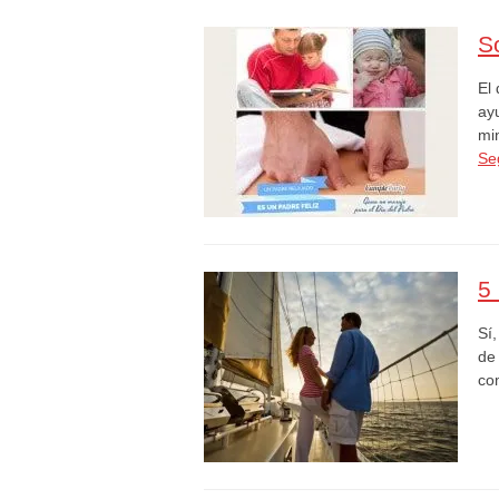
S
El
ay
mi
Se
5
Sí
de
com