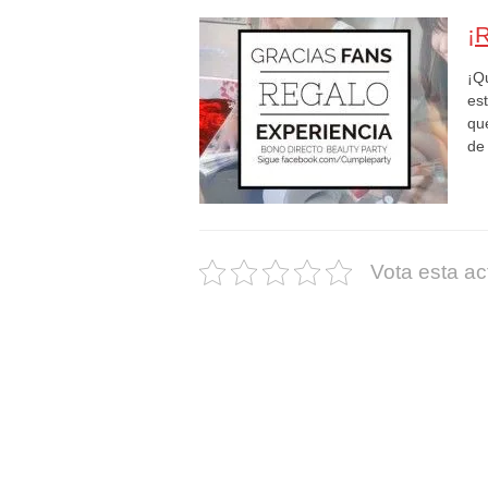
¡
¡Q
es
qu
de
Vota esta ac