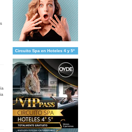
os
Circuito Spa en Hoteles 4 y 5*
ía
ña