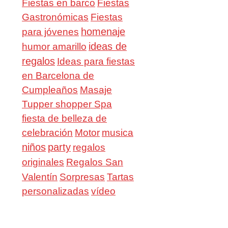
Fiestas en barco
Fiestas
Gastronómicas
Fiestas
homenaje
para jóvenes
ideas de
humor amarillo
regalos
Ideas para fiestas
en Barcelona de
Cumpleaños
Masaje
Tupper shopper Spa
fiesta de belleza de
celebración
Motor
musica
niños
party
regalos
Regalos San
originales
Valentín
Sorpresas
Tartas
personalizadas
vídeo