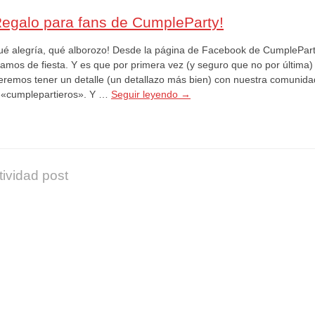
Regalo para fans de CumpleParty!
ué alegría, qué alborozo! Desde la página de Facebook de CumplePar
tamos de fiesta. Y es que por primera vez (y seguro que no por última)
eremos tener un detalle (un detallazo más bien) con nuestra comunida
 «cumplepartieros». Y …
Seguir leyendo
→
tividad post