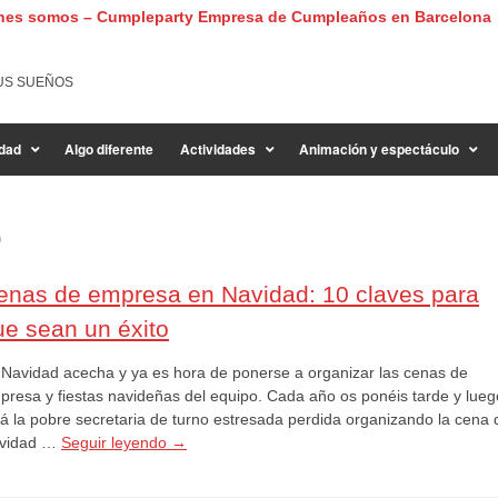
nes somos – Cumpleparty Empresa de Cumpleaños en Barcelona
US SUEÑOS
dad
Algo diferente
Actividades
Animación y espectáculo
o
enas de empresa en Navidad: 10 claves para
ue sean un éxito
 Navidad acecha y ya es hora de ponerse a organizar las cenas de
presa y fiestas navideñas del equipo. Cada año os ponéis tarde y lueg
tá la pobre secretaria de turno estresada perdida organizando la cena 
vidad …
Seguir leyendo
→