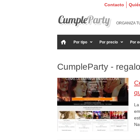
Contacto
Quié
ORGANIZA T
Por tipo
Por precio
Por e
CumpleParty - regal
C
q
La
em
es
Na