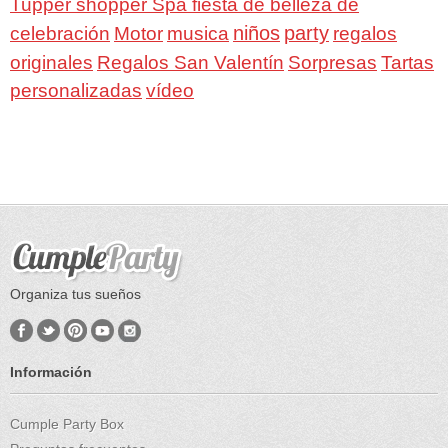
Tupper shopper Spa fiesta de belleza de
niños
party
celebración
Motor
musica
regalos
Regalos San Valentín
Sorpresas
originales
Tartas
personalizadas
vídeo
Organiza tus sueños
Información
Cumple Party Box