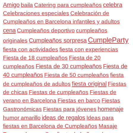
Amigo
celebra
baila
Catering para cumpleaños
Celebraciones especiales
Celebración de
Cumpleaños en Barcelona infantiles y adultos
cena
Cumpleaños deportivo
cumpleaños
CumpleParty
Cumpleaños sorpresa
originales
fiesta con actividades
fiesta con experiencias
Fiesta de 18 cumpleaños
Fiesta de 20
Fiesta de 30 cumpleaños
Fiesta de
cumpleaños
40 cumpleaños
Fiesta de 50 cumpleaños
fiesta
fiesta original
de cumpleaños de adultos
Fiestas
de chicas
Fiestas de cumpleaños
Fiestas de
verano en Barcelona
Fiestas en barco
Fiestas
homenaje
Gastronómicas
Fiestas para jóvenes
ideas de regalos
humor amarillo
Ideas para
fiestas en Barcelona de Cumpleaños
Masaje