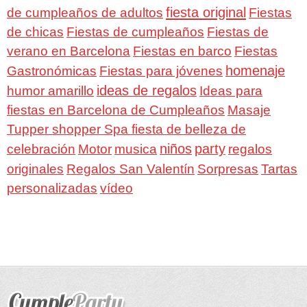
fiesta original
de cumpleaños de adultos
Fiestas
de chicas
Fiestas de cumpleaños
Fiestas de
verano en Barcelona
Fiestas en barco
Fiestas
homenaje
Gastronómicas
Fiestas para jóvenes
ideas de regalos
humor amarillo
Ideas para
fiestas en Barcelona de Cumpleaños
Masaje
Tupper shopper Spa fiesta de belleza de
niños
party
celebración
Motor
musica
regalos
Regalos San Valentín
Sorpresas
originales
Tartas
personalizadas
vídeo