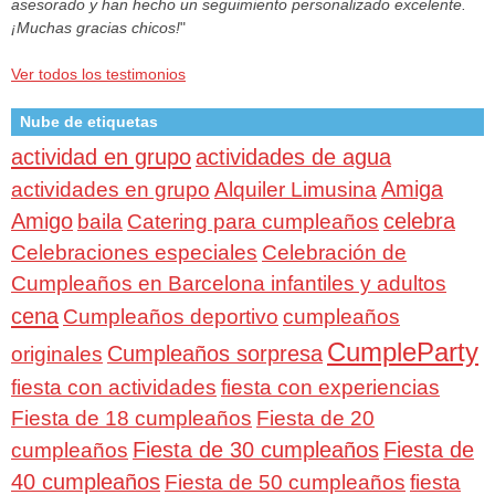
asesorado y han hecho un seguimiento personalizado excelente.
¡Muchas gracias chicos!
"
Ver todos los testimonios
Nube de etiquetas
actividad en grupo
actividades de agua
Amiga
actividades en grupo
Alquiler Limusina
Amigo
celebra
baila
Catering para cumpleaños
Celebraciones especiales
Celebración de
Cumpleaños en Barcelona infantiles y adultos
cena
Cumpleaños deportivo
cumpleaños
CumpleParty
Cumpleaños sorpresa
originales
fiesta con actividades
fiesta con experiencias
Fiesta de 18 cumpleaños
Fiesta de 20
Fiesta de 30 cumpleaños
Fiesta de
cumpleaños
40 cumpleaños
Fiesta de 50 cumpleaños
fiesta