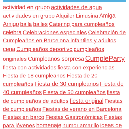
actividad en grupo
actividades de agua
Amiga
actividades en grupo
Alquiler Limusina
Amigo
baila
bailes
Catering para cumpleaños
celebra
Celebraciones especiales
Celebración de
Cumpleaños en Barcelona infantiles y adultos
cena
Cumpleaños deportivo
cumpleaños
CumpleParty
Cumpleaños sorpresa
originales
fiesta con actividades
fiesta con experiencias
Fiesta de 18 cumpleaños
Fiesta de 20
Fiesta de 30 cumpleaños
Fiesta de
cumpleaños
40 cumpleaños
Fiesta de 50 cumpleaños
fiesta
fiesta original
de cumpleaños de adultos
Fiestas
de cumpleaños
Fiestas de verano en Barcelona
Fiestas en barco
Fiestas Gastronómicas
Fiestas
homenaje
ideas de
para jóvenes
humor amarillo