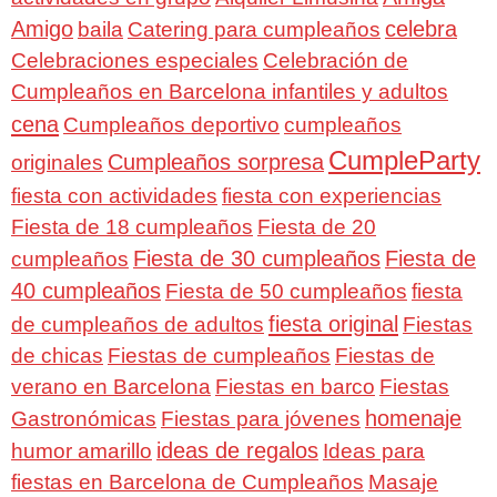
Amigo
celebra
baila
Catering para cumpleaños
Celebraciones especiales
Celebración de
Cumpleaños en Barcelona infantiles y adultos
cena
Cumpleaños deportivo
cumpleaños
CumpleParty
Cumpleaños sorpresa
originales
fiesta con actividades
fiesta con experiencias
Fiesta de 18 cumpleaños
Fiesta de 20
Fiesta de 30 cumpleaños
Fiesta de
cumpleaños
40 cumpleaños
Fiesta de 50 cumpleaños
fiesta
fiesta original
de cumpleaños de adultos
Fiestas
de chicas
Fiestas de cumpleaños
Fiestas de
verano en Barcelona
Fiestas en barco
Fiestas
homenaje
Gastronómicas
Fiestas para jóvenes
ideas de regalos
humor amarillo
Ideas para
fiestas en Barcelona de Cumpleaños
Masaje