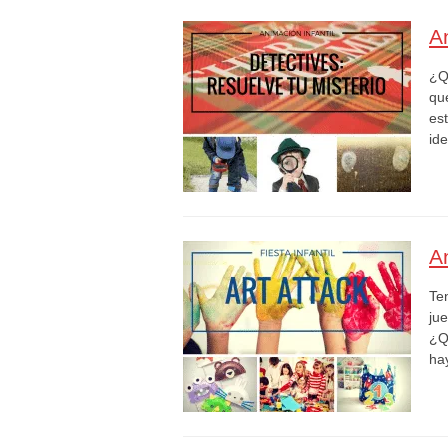
A
¿Q
qu
est
id
A
Te
ju
¿Q
ha