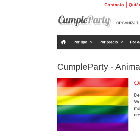
Contacto
Quié
ORGANIZA T
Por tipo
Por precio
Por e
CumpleParty - Animac
O
Des
Wo
mun
cr