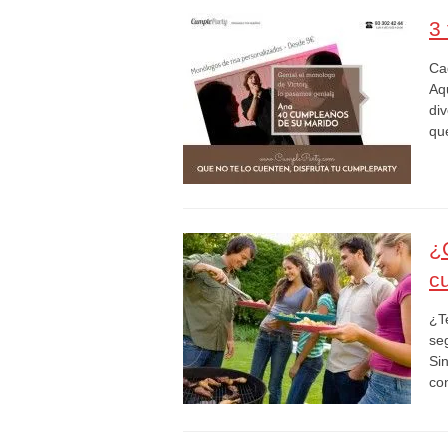
3
Ca
Aq
di
qu
¿
c
¿T
se
Si
co