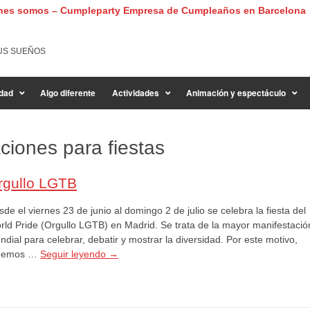
nes somos – Cumpleparty Empresa de Cumpleaños en Barcelona
US SUEÑOS
dad
Algo diferente
Actividades
Animación y espectáculo
iones para fiestas
rgullo LGTB
de el viernes 23 de junio al domingo 2 de julio se celebra la fiesta del
rld Pride (Orgullo LGTB) en Madrid. Se trata de la mayor manifestació
dial para celebrar, debatir y mostrar la diversidad. Por este motivo,
eemos …
Seguir leyendo
→