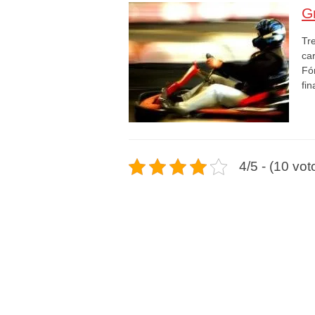
Gr
Tre
ca
Fó
fin
4/5 - (10 vot