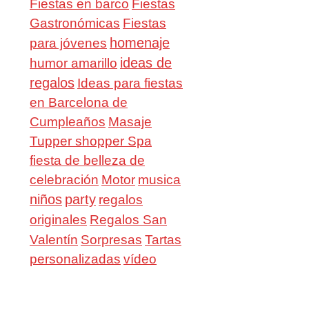
Fiestas en barco
Fiestas
Gastronómicas
Fiestas
homenaje
para jóvenes
ideas de
humor amarillo
regalos
Ideas para fiestas
en Barcelona de
Cumpleaños
Masaje
Tupper shopper Spa
fiesta de belleza de
celebración
Motor
musica
niños
party
regalos
Regalos San
originales
Valentín
Sorpresas
Tartas
personalizadas
vídeo