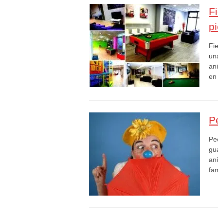
F
p
Fi
un
an
en
P
Pe
gua
an
fa