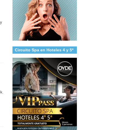
 y
Circuito Spa en Hoteles 4 y 5*
k.