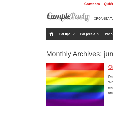
Contacto
Quié
ORGANIZA T
Por tipo
Por precio
Por e
Monthly Archives: ju
O
Des
Wo
mun
cr