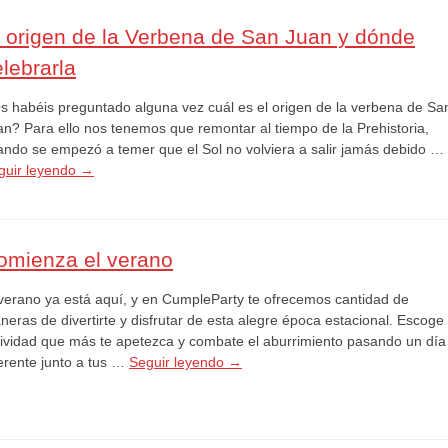
l origen de la Verbena de San Juan y dónde
lebrarla
s habéis preguntado alguna vez cuál es el origen de la verbena de Sa
an? Para ello nos tenemos que remontar al tiempo de la Prehistoria,
ando se empezó a temer que el Sol no volviera a salir jamás debido …
guir leyendo
→
omienza el verano
 verano ya está aquí, y en CumpleParty te ofrecemos cantidad de
eras de divertirte y disfrutar de esta alegre época estacional. Escoge 
tividad que más te apetezca y combate el aburrimiento pasando un día
ferente junto a tus …
Seguir leyendo
→