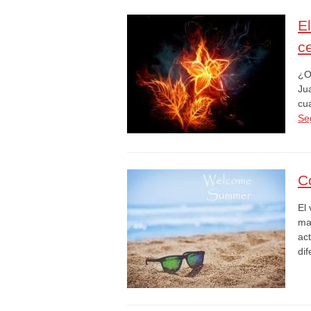
E
ce
¿O
Ju
cu
Se
C
El
man
ac
di