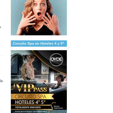
n
Circuito Spa en Hoteles 4 y 5*
la