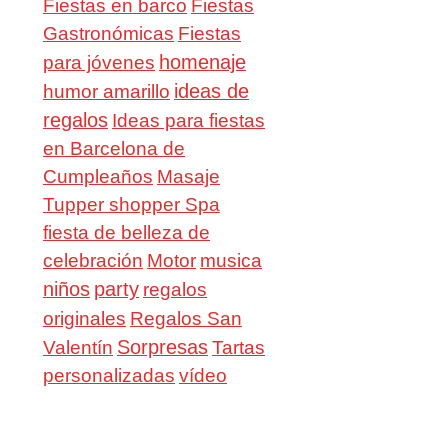
Fiestas en barco
Fiestas
Gastronómicas
Fiestas
homenaje
para jóvenes
ideas de
humor amarillo
regalos
Ideas para fiestas
en Barcelona de
Cumpleaños
Masaje
Tupper shopper Spa
fiesta de belleza de
celebración
Motor
musica
niños
party
regalos
Regalos San
originales
Valentín
Sorpresas
Tartas
personalizadas
vídeo