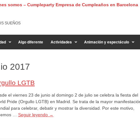
nes somos – Cumpleparty Empresa de Cumpleaños en Barcelona
US SUEÑOS
dad
Algo diferente
Actividades
Animación y espectáculo
nio 2017
rgullo LGTB
de el viernes 23 de junio al domingo 2 de julio se celebra la fiesta del
rld Pride (Orgullo LGTB) en Madrid. Se trata de la mayor manifestació
dial para celebrar, debatir y mostrar la diversidad. Por este motivo,
eemos …
Seguir leyendo
→