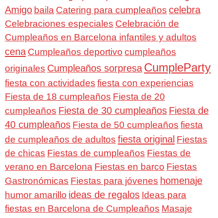
Amigo
celebra
baila
Catering para cumpleaños
Celebraciones especiales
Celebración de
Cumpleaños en Barcelona infantiles y adultos
cena
Cumpleaños deportivo
cumpleaños
CumpleParty
Cumpleaños sorpresa
originales
fiesta con actividades
fiesta con experiencias
Fiesta de 18 cumpleaños
Fiesta de 20
Fiesta de 30 cumpleaños
Fiesta de
cumpleaños
40 cumpleaños
Fiesta de 50 cumpleaños
fiesta
fiesta original
de cumpleaños de adultos
Fiestas
de chicas
Fiestas de cumpleaños
Fiestas de
verano en Barcelona
Fiestas en barco
Fiestas
homenaje
Gastronómicas
Fiestas para jóvenes
ideas de regalos
humor amarillo
Ideas para
fiestas en Barcelona de Cumpleaños
Masaje