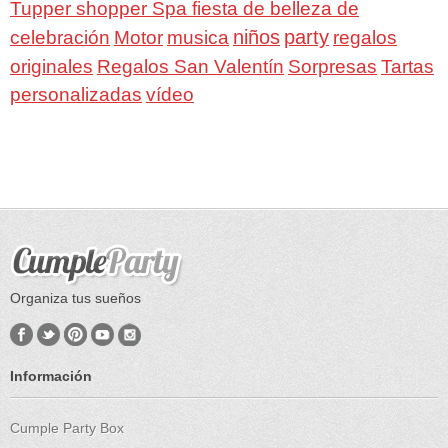
Tupper shopper Spa fiesta de belleza de
niños
party
celebración
Motor
musica
regalos
Regalos San Valentín
Sorpresas
originales
Tartas
personalizadas
vídeo
Organiza tus sueños
Información
Cumple Party Box