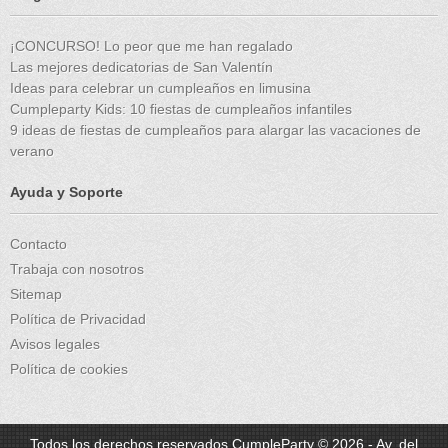
¡CONCURSO! Lo peor que me han regalado
Las mejores dedicatorias de San Valentín
Ideas para celebrar un cumpleaños en limusina
Cumpleparty Kids: 10 fiestas de cumpleaños infantiles
9 ideas de fiestas de cumpleaños para alargar las vacaciones de
verano
Ayuda y Soporte
Contacto
Trabaja con nosotros
Sitemap
Política de Privacidad
Avisos legales
Política de cookies
Todos los derechos reservados CumpleParty © 2026 - Av. del