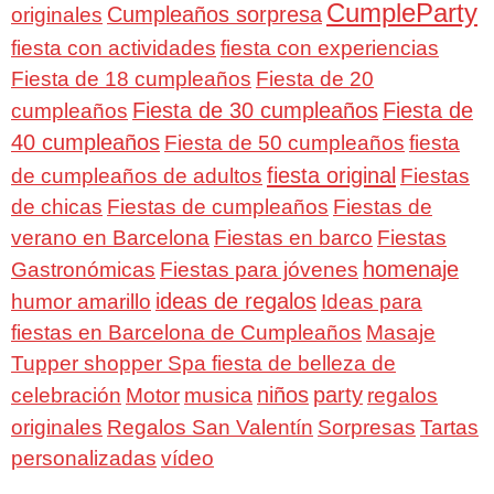
CumpleParty
Cumpleaños sorpresa
originales
fiesta con actividades
fiesta con experiencias
Fiesta de 18 cumpleaños
Fiesta de 20
Fiesta de 30 cumpleaños
Fiesta de
cumpleaños
40 cumpleaños
Fiesta de 50 cumpleaños
fiesta
fiesta original
de cumpleaños de adultos
Fiestas
de chicas
Fiestas de cumpleaños
Fiestas de
verano en Barcelona
Fiestas en barco
Fiestas
homenaje
Gastronómicas
Fiestas para jóvenes
ideas de regalos
humor amarillo
Ideas para
fiestas en Barcelona de Cumpleaños
Masaje
Tupper shopper Spa fiesta de belleza de
niños
party
celebración
Motor
musica
regalos
Regalos San Valentín
Sorpresas
originales
Tartas
personalizadas
vídeo