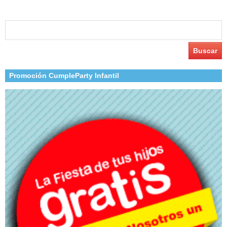
Buscar:
Promoción CumpleParty Infantil