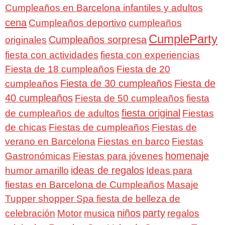
Cumpleaños en Barcelona infantiles y adultos
cena
Cumpleaños deportivo
cumpleaños
CumpleParty
Cumpleaños sorpresa
originales
fiesta con actividades
fiesta con experiencias
Fiesta de 18 cumpleaños
Fiesta de 20
Fiesta de 30 cumpleaños
Fiesta de
cumpleaños
40 cumpleaños
Fiesta de 50 cumpleaños
fiesta
fiesta original
de cumpleaños de adultos
Fiestas
de chicas
Fiestas de cumpleaños
Fiestas de
verano en Barcelona
Fiestas en barco
Fiestas
homenaje
Gastronómicas
Fiestas para jóvenes
ideas de regalos
humor amarillo
Ideas para
fiestas en Barcelona de Cumpleaños
Masaje
Tupper shopper Spa fiesta de belleza de
niños
party
celebración
Motor
musica
regalos