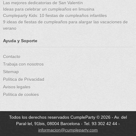
Las mejores dedicatorias de San Valentín
Ideas para celebrar un cumpleaños en limusina
Cumpleparty Kids: 10 fiestas de cumpleaños infantiles
9 ideas de fiestas de cumpleaños para alargar las vacaciones de
verano
Ayuda y Soporte
Contacto
Trabaja con nosotros
Sitemap
Política de Privacidad
Avisos legales
Política de cookies
Todos los derechos reservados CumpleParty © 2026 - Av. del
Paral·lel, 91bis, 08004 Barcelona - Tel. 93 302 42 44 -
informacion@cumpleparty.com