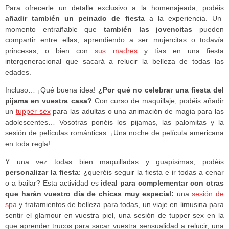
Para ofrecerle un detalle exclusivo a la homenajeada, podéis
añadir también un peinado de fiesta
a la experiencia. Un
momento entrañable que
también las jovencitas
pueden
compartir entre ellas, aprendiendo a ser mujercitas o todavía
princesas, o bien con
sus madres
y tías en una fiesta
intergeneracional que sacará a relucir la belleza de todas las
edades.
Incluso… ¡Qué buena idea!
¿Por qué no celebrar una fiesta del
pijama en vuestra casa?
Con curso de maquillaje, podéis añadir
un
tupper sex
para las adultas o una animación de magia para las
adolescentes… Vosotras ponéis los pijamas, las palomitas y la
sesión de películas románticas. ¡Una noche de película americana
en toda regla!
Y una vez todas bien maquilladas y guapísimas, podéis
personalizar la fiesta
: ¿queréis seguir la fiesta e ir todas a cenar
o a bailar? Esta actividad es
ideal para complementar con otras
que harán vuestro día de chicas muy especial:
una
sesión de
spa
y tratamientos de belleza para todas, un viaje en limusina para
sentir el glamour en vuestra piel, una sesión de tupper sex en la
que aprender trucos para sacar vuestra sensualidad a relucir, una