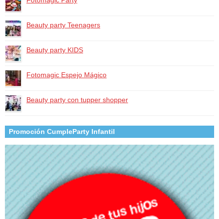
Fotomagic Party
Beauty party Teenagers
Beauty party KIDS
Fotomagic Espejo Mágico
Beauty party con tupper shopper
Promoción CumpleParty Infantil