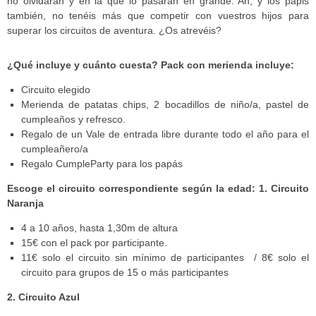
no olvidarán y en la que lo pasarán en grande. Ah, y los papis
también, no tenéis más que competir con vuestros hijos para
superar los circuitos de aventura. ¿Os atrevéis?
¿Qué incluye y cuánto cuesta
?
Pack con merienda incluye:
Circuito elegido
Merienda de patatas chips, 2 bocadillos de niño/a, pastel de
cumpleaños y refresco.
Regalo de un Vale de entrada libre durante todo el año para el
cumpleañero/a
Regalo CumpleParty para los papás
Escoge el circuito correspondiente según la edad:
1. Circuito
Naranja
4 a 10 años, hasta 1,30m de altura
15€ con el pack por participante.
11€ solo el circuito sin mínimo de participantes / 8€ solo el
circuito para grupos de 15 o más participantes
2. Circuito Azul