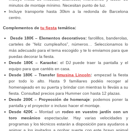
minutos de montaje mínimo. Necesitan punto de luz.
Incluye transporte hasta 30km a la redonda de Barcelona
centro.
Complementos de
tu fiesta
temática:
Desde 180€ – Elementos decorativos:
farolillos, banderolas,
carteles de “feliz cumpleaños”, números… Seleccionamos lo
más adecuado para el tema escogido y te lo enviamos para que
puedas decorar la fiesta.
Desde 180€ –
Karaoke:
el DJ puede traer la pantalla y el
equipo para que cantéis en casa.
Desde 180€ –
Transfer
limusina Lincoln
:
empezad la fiesta
por todo lo alto. Hasta 9 familiares podéis recoger al
homenajeado en su puerta y brindar con mientras lo lleváis a su
fiesta. Consultad precios para Hummer con hasta 12 plazas.
Desde 200€
–
Proyección de homenaje
: podemos poner la
pantalla y el proyector o incluso hacer el montaje.
Desde 420€ –
Montad un
rodeo en vuestro jardín con un
toro mecánico
espectacular. Hay varias velocidades y
programas y los técnicos estarán a disposición para ayudaros a
animar a los invitados a probar suerte con este bravo animal